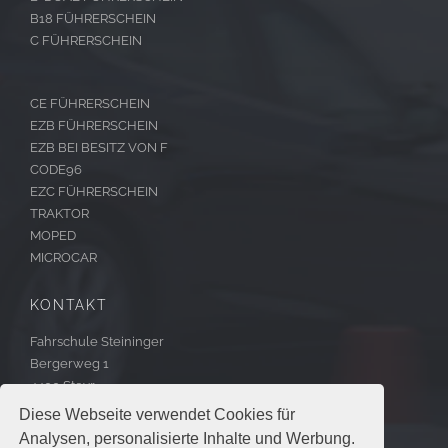
B18 FÜHRERSCHEIN
C FÜHRERSCHEIN
CE FÜHRERSCHEIN
EZB FÜHRERSCHEIN
EZB BEI BESITZ VON F
CODE96
EZC FÜHRERSCHEIN
TRAKTOR
MOPED
MICROCAR
KONTAKT
Fahrschule Steininger
Bergerweg 1
4400 Steyr
Diese Webseite verwendet Cookies für
E: office@fahrschule-steininger.at
Analysen, personalisierte Inhalte und Werbung.
T: +43725253561